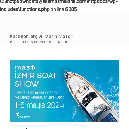
C:\inetpub\vhosts\yakamozmakina.com\httpdocs\wp-
includes\functions.php
on line
6085
Kategori arşivi: Marin Motor
Buradasınız:
Anasayfa
/
Marin Motor