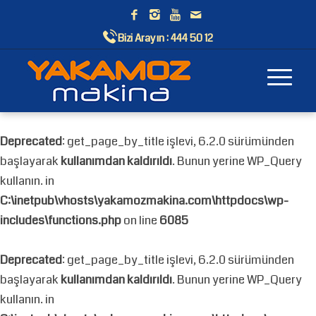
Bizi Arayın :
444 50 12
Deprecated
: get_page_by_title işlevi, 6.2.0 sürümünden
başlayarak
kullanımdan kaldırıldı
. Bunun yerine WP_Query
kullanın. in
C:\inetpub\vhosts\yakamozmakina.com\httpdocs\wp-
includes\functions.php
on line
6085
Deprecated
: get_page_by_title işlevi, 6.2.0 sürümünden
başlayarak
kullanımdan kaldırıldı
. Bunun yerine WP_Query
kullanın. in