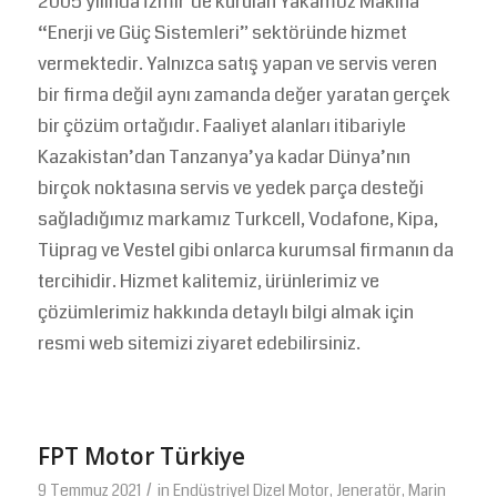
2005 yılında İzmir’de kurulan Yakamoz Makina
“Enerji ve Güç Sistemleri” sektöründe hizmet
vermektedir. Yalnızca satış yapan ve servis veren
bir firma değil aynı zamanda değer yaratan gerçek
bir çözüm ortağıdır. Faaliyet alanları itibariyle
Kazakistan’dan Tanzanya’ya kadar Dünya’nın
birçok noktasına servis ve yedek parça desteği
sağladığımız markamız Turkcell, Vodafone, Kipa,
Tüprag ve Vestel gibi onlarca kurumsal firmanın da
tercihidir. Hizmet kalitemiz, ürünlerimiz ve
çözümlerimiz hakkında detaylı bilgi almak için
resmi web sitemizi ziyaret edebilirsiniz.
FPT Motor Türkiye
/
9 Temmuz 2021
in
Endüstriyel Dizel Motor
,
Jeneratör
,
Marin