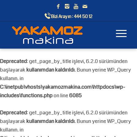
Bizi Arayın :
444 50 12
Deprecated
: get_page_by_title işlevi, 6.2.0 sürümünden
başlayarak
kullanımdan kaldırıldı
. Bunun yerine WP_Query
kullanın. in
C:\inetpub\vhosts\yakamozmakina.com\httpdocs\wp-
includes\functions.php
on line
6085
Deprecated
: get_page_by_title işlevi, 6.2.0 sürümünden
başlayarak
kullanımdan kaldırıldı
. Bunun yerine WP_Query
kullanın. in