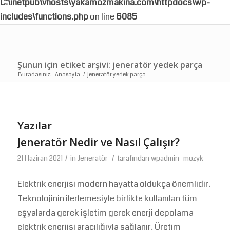
C:\inetpub\vhosts\yakamozmakina.com\httpdocs\wp-
includes\functions.php
on line
6085
Şunun için etiket arşivi: jeneratör yedek parça
Buradasınız:
Anasayfa
/
jeneratör yedek parça
Yazılar
Jeneratör Nedir ve Nasıl Çalışır?
/
/
21 Haziran 2021
in
Jeneratör
tarafından
wpadmin_mozyk
Elektrik enerjisi modern hayatta oldukça önemlidir.
Teknolojinin ilerlemesiyle birlikte kullanılan tüm
eşyalarda gerek işletim gerek enerji depolama
elektrik enerjisi aracılığıyla sağlanır. Üretim