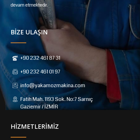
devam etmektedir.
BİZE ULAŞIN
+90 232 461 87 31
+90 232 461 01 97
info@yakamozmakina.com
Fatih Mah. 1193 Sok. No:7 Sarnıç
Gaziemir / İZMİR
HİZMETLERİMİZ