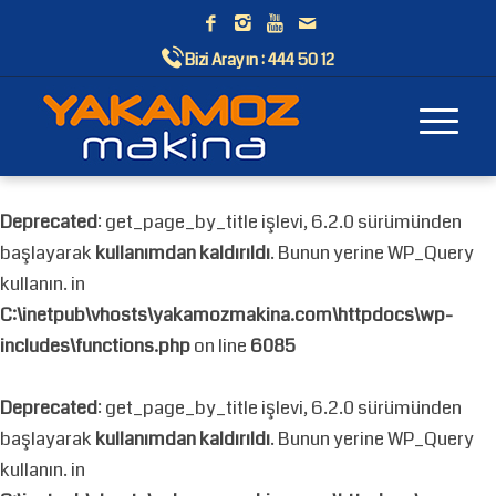
Bizi Arayın :
444 50 12
Deprecated
: get_page_by_title işlevi, 6.2.0 sürümünden
başlayarak
kullanımdan kaldırıldı
. Bunun yerine WP_Query
kullanın. in
C:\inetpub\vhosts\yakamozmakina.com\httpdocs\wp-
includes\functions.php
on line
6085
Deprecated
: get_page_by_title işlevi, 6.2.0 sürümünden
başlayarak
kullanımdan kaldırıldı
. Bunun yerine WP_Query
kullanın. in