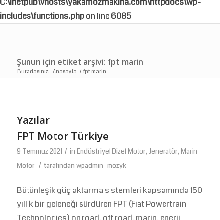
C:\inetpub\vhosts\yakamozmakina.com\httpdocs\wp-
includes\functions.php
on line
6085
Şunun için etiket arşivi: fpt marin
Buradasınız:
Anasayfa
/
fpt marin
Yazılar
FPT Motor Türkiye
/
9 Temmuz 2021
in
Endüstriyel Dizel Motor
,
Jeneratör
,
Marin
/
Motor
tarafından
wpadmin_mozyk
Bütünleşik güç aktarma sistemleri kapsamında 150
yıllık bir geleneği sürdüren FPT (Fiat Powertrain
Technologies) on road, off road, marin, enerji