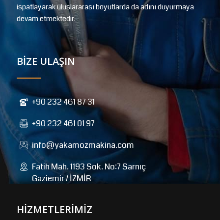
ispatlayarak uluslararası boyutlarda da adını duyurmaya
devam etmektedir.
BİZE ULAŞIN
+90 232 461 87 31
+90 232 461 01 97
info@yakamozmakina.com
Fatih Mah. 1193 Sok. No:7 Sarnıç
Gaziemir / İZMİR
HİZMETLERİMİZ