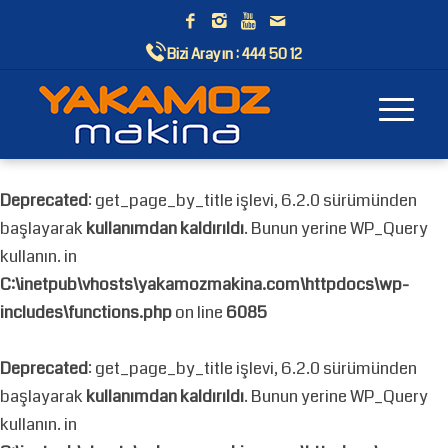
Bizi Arayın :
444 50 12
Deprecated
: get_page_by_title işlevi, 6.2.0 sürümünden
başlayarak
kullanımdan kaldırıldı
. Bunun yerine WP_Query
kullanın. in
C:\inetpub\vhosts\yakamozmakina.com\httpdocs\wp-
includes\functions.php
on line
6085
Deprecated
: get_page_by_title işlevi, 6.2.0 sürümünden
başlayarak
kullanımdan kaldırıldı
. Bunun yerine WP_Query
kullanın. in