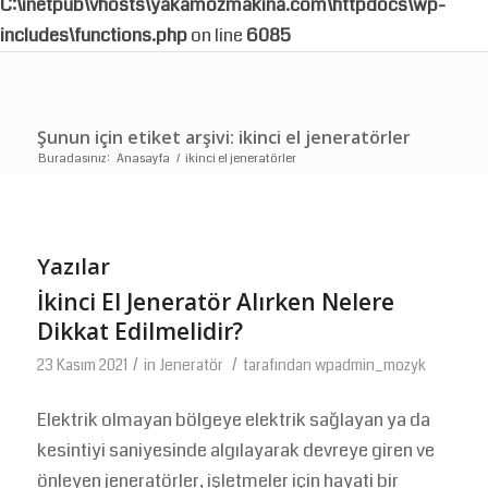
C:\inetpub\vhosts\yakamozmakina.com\httpdocs\wp-
includes\functions.php
on line
6085
Şunun için etiket arşivi: ikinci el jeneratörler
Buradasınız:
Anasayfa
/
ikinci el jeneratörler
Yazılar
İkinci El Jeneratör Alırken Nelere
Dikkat Edilmelidir?
/
/
23 Kasım 2021
in
Jeneratör
tarafından
wpadmin_mozyk
Elektrik olmayan bölgeye elektrik sağlayan ya da
kesintiyi saniyesinde algılayarak devreye giren ve
önleyen jeneratörler, işletmeler için hayati bir