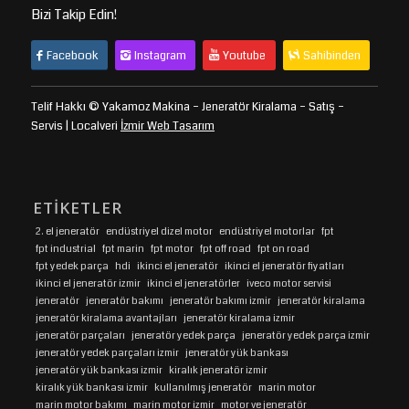
Bizi Takip Edin!
Facebook
Instagram
Youtube
Sahibinden
Telif Hakkı © Yakamoz Makina – Jeneratör Kiralama – Satış –
Servis | Localveri
İzmir Web Tasarım
ETIKETLER
2. el jeneratör
endüstriyel dizel motor
endüstriyel motorlar
fpt
fpt industrial
fpt marin
fpt motor
fpt off road
fpt on road
fpt yedek parça
hdi
ikinci el jeneratör
ikinci el jeneratör fiyatları
ikinci el jeneratör izmir
ikinci el jeneratörler
iveco motor servisi
jeneratör
jeneratör bakımı
jeneratör bakımı izmir
jeneratör kiralama
jeneratör kiralama avantajları
jeneratör kiralama izmir
jeneratör parçaları
jeneratör yedek parça
jeneratör yedek parça izmir
jeneratör yedek parçaları izmir
jeneratör yük bankası
jeneratör yük bankası izmir
kiralık jeneratör izmir
kiralık yük bankası izmir
kullanılmış jeneratör
marin motor
marin motor bakımı
marin motor izmir
motor ve jeneratör