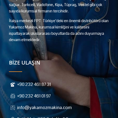
sağlar. Turkcell, Vadofone, Kipa, Tüprag, Vestel gibi çok
sayıda kurumsal firmanın tercihidir.
İtalya merkezli FPT Türkiye’deki en önemli distribütörü olan
Yakamoz Makina, kurumsal kimliğini ve kalitesini
ispatlayarak uluslararası boyutlarda da adını duyurmaya
devam etmektedir.
BİZE ULAŞIN
+90 232 461 87 31
+90 232 461 01 97
info@yakamozmakina.com