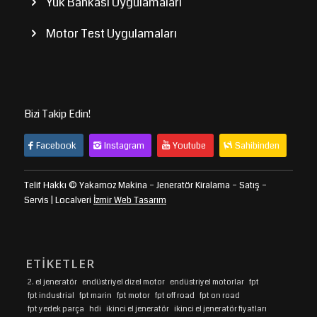
Yük Bankası Uygulamaları
Motor Test Uygulamaları
Bizi Takip Edin!
Facebook
Instagram
Youtube
Sahibinden
Telif Hakkı © Yakamoz Makina – Jeneratör Kiralama – Satış –
Servis | Localveri
İzmir Web Tasarım
ETIKETLER
2. el jeneratör
endüstriyel dizel motor
endüstriyel motorlar
fpt
fpt industrial
fpt marin
fpt motor
fpt off road
fpt on road
fpt yedek parça
hdi
ikinci el jeneratör
ikinci el jeneratör fiyatları