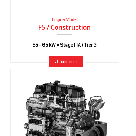
Engine Model
F5 / Construction
55 – 65 kW » Stage IIIA / Tier
3
Ürünü İncele