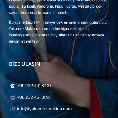
sağlar. Turkcell, Vadofone, Kipa, Tüprag, Vestel gibi çok
sayıda kurumsal firmanın tercihidir.
İtalya merkezli FPT Türkiye’deki en önemli distribütörü olan
Yakamoz Makina, kurumsal kimliğini ve kalitesini
ispatlayarak uluslararası boyutlarda da adını duyurmaya
devam etmektedir.
BİZE ULAŞIN
+90 232 461 87 31
+90 232 461 01 97
info@yakamozmakina.com