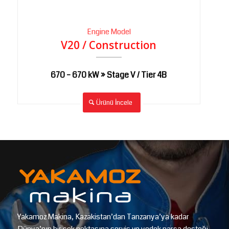
Engine Model
V20 / Construction
670 – 670 kW » Stage V / Tier 4B
Ürünü İncele
Yakamoz Makina, Kazakistan’dan Tanzanya’ya kadar
Dünya’nın bir çok noktasına servis ve yedek parça desteği